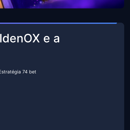
ldenOX e a
stratégia 74 bet