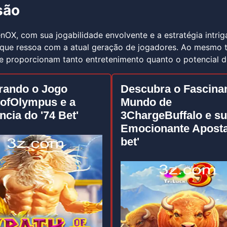
são
OX, com sua jogabilidade envolvente e a estratégia intrig
ue ressoa com a atual geração de jogadores. Ao mesmo te
ue proporcionam tanto entretenimento quanto o potencial d
rando o Jogo
Descubra o Fascina
ofOlympus e a
Mundo de
cia do '74 Bet'
3ChargeBuffalo e s
Emocionante Aposta
bet'