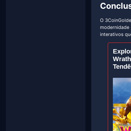
Conclu
O 3CoinGolden
modernidade q
interativos q
Explo
Wrath
Tendên