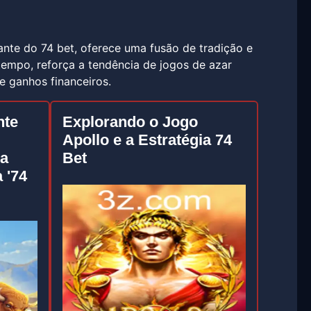
ante do 74 bet, oferece uma fusão de tradição e
mpo, reforça a tendência de jogos de azar
e ganhos financeiros.
nte
Explorando o Jogo
Apollo e a Estratégia 74
ua
Bet
 '74