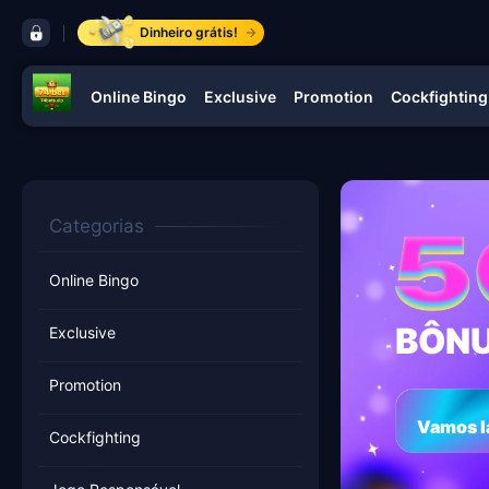
barra de controle 74 bet
Dinheiro grátis!
Online Bingo
Exclusive
Promotion
Cockfighting
navegação 74 bet
Categorias
Online Bingo
BÔNU
Exclusive
Promotion
Vamos l
Cockfighting