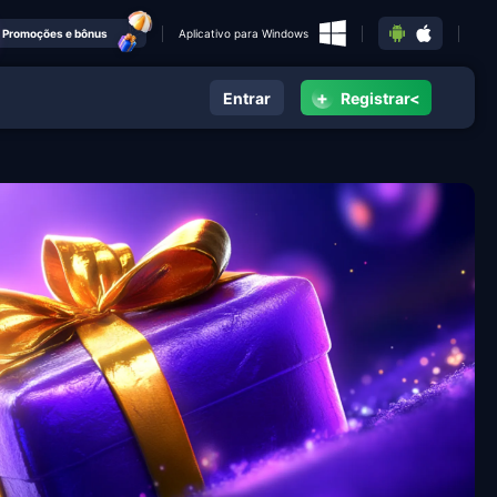
Promoções e bônus
Aplicativo para Windows
+
Entrar
Registrar<