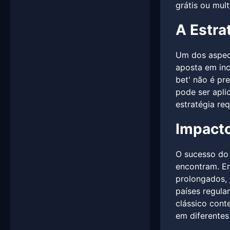
grátis ou mult
A Estra
Um dos aspect
aposta em inc
bet' não é pr
pode ser apli
estratégia re
Impacto
O sucesso do 
encontram. Em
prolongados, 
países regula
clássico cont
em diferentes