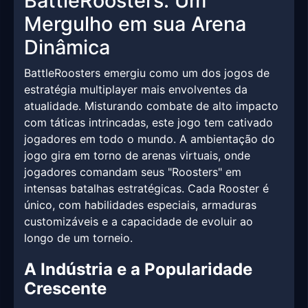
BattleRoosters: Um
Mergulho em sua Arena
Dinâmica
BattleRoosters emergiu como um dos jogos de
estratégia multiplayer mais envolventes da
atualidade. Misturando combate de alto impacto
com táticas intrincadas, este jogo tem cativado
jogadores em todo o mundo. A ambientação do
jogo gira em torno de arenas virtuais, onde
jogadores comandam seus "Roosters" em
intensas batalhas estratégicas. Cada Rooster é
único, com habilidades especiais, armaduras
customizáveis e a capacidade de evoluir ao
longo de um torneio.
A Indústria e a Popularidade
Crescente