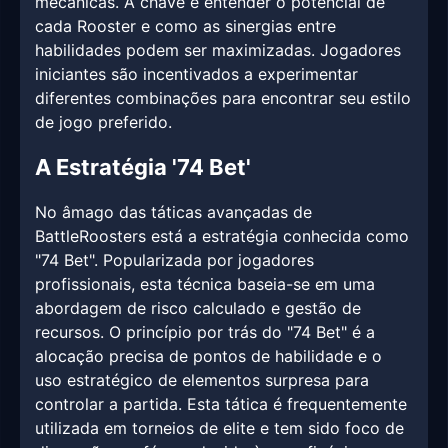
mecânicas. A chave é entender o potencial de
cada Rooster e como as sinergias entre
habilidades podem ser maximizadas. Jogadores
iniciantes são incentivados a experimentar
diferentes combinações para encontrar seu estilo
de jogo preferido.
A Estratégia '74 Bet'
No âmago das táticas avançadas de
BattleRoosters está a estratégia conhecida como
"74 Bet". Popularizada por jogadores
profissionais, esta técnica baseia-se em uma
abordagem de risco calculado e gestão de
recursos. O princípio por trás do "74 Bet" é a
alocação precisa de pontos de habilidade e o
uso estratégico de elementos surpresa para
controlar a partida. Esta tática é frequentemente
utilizada em torneios de elite e tem sido foco de