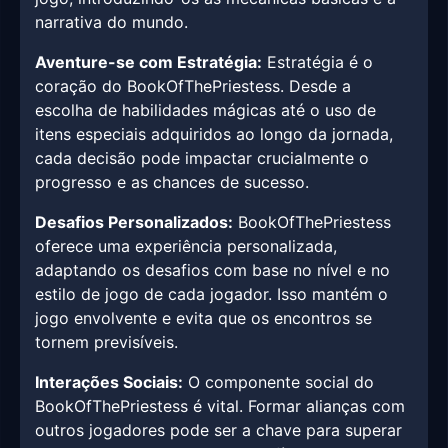
narrativa do mundo.
Aventure-se com Estratégia:
Estratégia é o
coração do BookOfThePriestess. Desde a
escolha de habilidades mágicas até o uso de
itens especiais adquiridos ao longo da jornada,
cada decisão pode impactar crucialmente o
progresso e as chances de sucesso.
Desafios Personalizados:
BookOfThePriestess
oferece uma experiência personalizada,
adaptando os desafios com base no nível e no
estilo de jogo de cada jogador. Isso mantém o
jogo envolvente e evita que os encontros se
tornem previsíveis.
Interações Sociais:
O componente social do
BookOfThePriestess é vital. Formar alianças com
outros jogadores pode ser a chave para superar