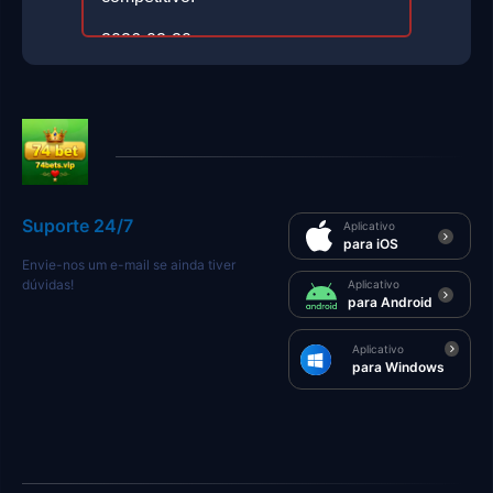
2026-02-20
Suporte 24/7
Aplicativo
para iOS
Envie-nos um e-mail se ainda tiver
dúvidas!
Aplicativo
para Android
Aplicativo
para Windows