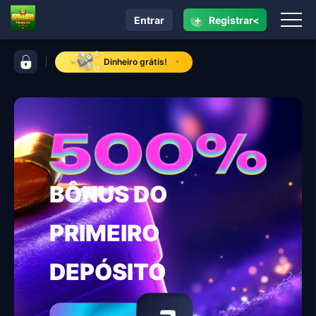
+
Entrar
Registrar<
navegação 74 bet
barra de controle 74 bet
Dinheiro grátis!
BÔNUS DO
PRIMEIRO
DEPÓSITO