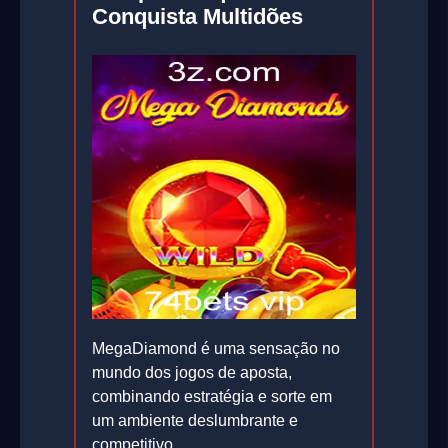
Conquista Multidões
MegaDiamond é uma sensação no
mundo dos jogos de aposta,
combinando estratégia e sorte em
um ambiente deslumbrante e
competitivo.