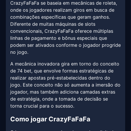
CrazyFaFaFa se baseia em mecânicas de roleta,
onde os jogadores realizam giros em busca de
combinações específicas que geram ganhos.
Diferente de muitas máquinas de slots
convencionais, CrazyFaFaFa oferece múltiplas
linhas de pagamento e bônus especiais que
podem ser ativados conforme o jogador progride
no jogo.
A mecânica inovadora gira em torno do conceito
de 74 bet, que envolve formas estratégicas de
realizar apostas pré-estabelecidas dentro do
jogo. Este conceito não só aumenta a imersão do
jogador, mas também adiciona camadas extras
de estratégia, onde a tomada de decisão se
torna crucial para o sucesso.
Como jogar CrazyFaFaFa