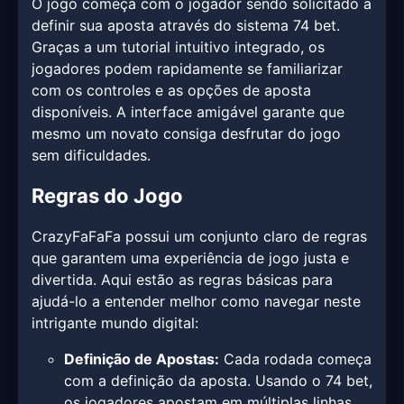
O jogo começa com o jogador sendo solicitado a
definir sua aposta através do sistema 74 bet.
Graças a um tutorial intuitivo integrado, os
jogadores podem rapidamente se familiarizar
com os controles e as opções de aposta
disponíveis. A interface amigável garante que
mesmo um novato consiga desfrutar do jogo
sem dificuldades.
Regras do Jogo
CrazyFaFaFa possui um conjunto claro de regras
que garantem uma experiência de jogo justa e
divertida. Aqui estão as regras básicas para
ajudá-lo a entender melhor como navegar neste
intrigante mundo digital:
Definição de Apostas:
Cada rodada começa
com a definição da aposta. Usando o 74 bet,
os jogadores apostam em múltiplas linhas,