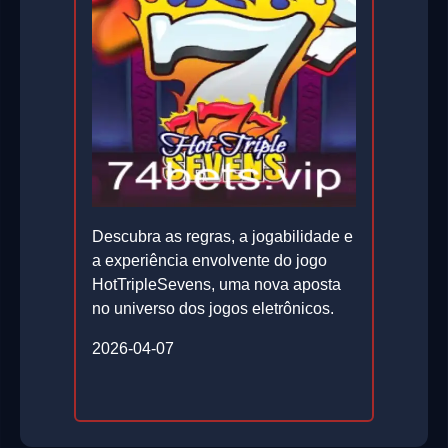
Descubra as regras, a jogabilidade e
a experiência envolvente do jogo
HotTripleSevens, uma nova aposta
no universo dos jogos eletrônicos.
2026-04-07