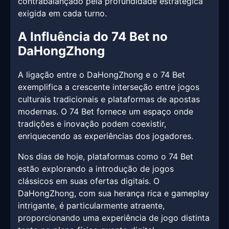
contrabalançado pela profundidade estratégica
exigida em cada turno.
A Influência do 74 Bet no
DaHongZhong
A ligação entre o DaHongZhong e o 74 Bet
exemplifica a crescente interseção entre jogos
culturais tradicionais e plataformas de apostas
modernas. O 74 Bet fornece um espaço onde
tradições e inovação podem coexistir,
enriquecendo as experiências dos jogadores.
Nos dias de hoje, plataformas como o 74 Bet
estão explorando a introdução de jogos
clássicos em suas ofertas digitais. O
DaHongZhong, com sua herança rica e gameplay
intrigante, é particularmente atraente,
proporcionando uma experiência de jogo distinta