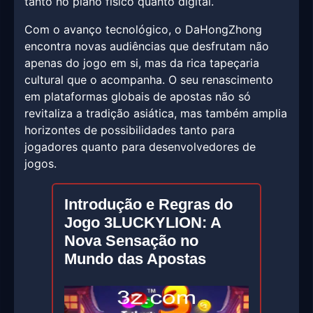
tanto no plano físico quanto digital.
Com o avanço tecnológico, o DaHongZhong
encontra novas audiências que desfrutam não
apenas do jogo em si, mas da rica tapeçaria
cultural que o acompanha. O seu renascimento
em plataformas globais de apostas não só
revitaliza a tradição asiática, mas também amplia
horizontes de possibilidades tanto para
jogadores quanto para desenvolvedores de
jogos.
Introdução e Regras do
Jogo 3LUCKYLION: A
Nova Sensação no
Mundo das Apostas