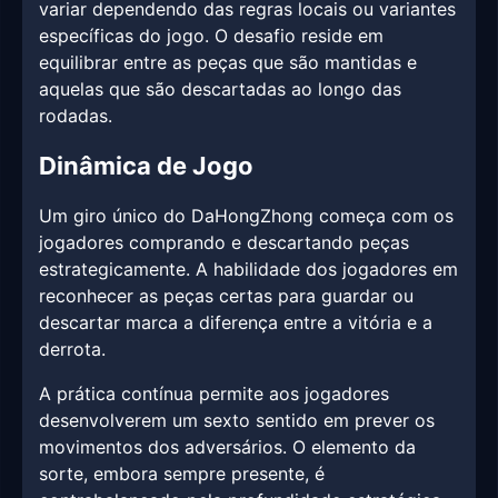
variar dependendo das regras locais ou variantes
específicas do jogo. O desafio reside em
equilibrar entre as peças que são mantidas e
aquelas que são descartadas ao longo das
rodadas.
Dinâmica de Jogo
Um giro único do DaHongZhong começa com os
jogadores comprando e descartando peças
estrategicamente. A habilidade dos jogadores em
reconhecer as peças certas para guardar ou
descartar marca a diferença entre a vitória e a
derrota.
A prática contínua permite aos jogadores
desenvolverem um sexto sentido em prever os
movimentos dos adversários. O elemento da
sorte, embora sempre presente, é