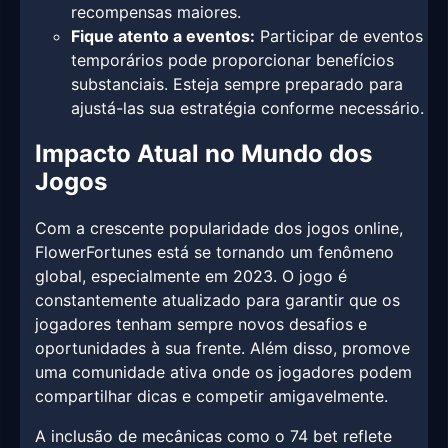
recompensas maiores.
Fique atento a eventos:
Participar de eventos
temporários pode proporcionar benefícios
substanciais. Esteja sempre preparado para
ajustá-las sua estratégia conforme necessário.
Impacto Atual no Mundo dos
Jogos
Com a crescente popularidade dos jogos online,
FlowerFortunes está se tornando um fenômeno
global, especialmente em 2023. O jogo é
constantemente atualizado para garantir que os
jogadores tenham sempre novos desafios e
oportunidades à sua frente. Além disso, promove
uma comunidade ativa onde os jogadores podem
compartilhar dicas e competir amigavelmente.
A inclusão de mecânicas como o 74 bet reflete