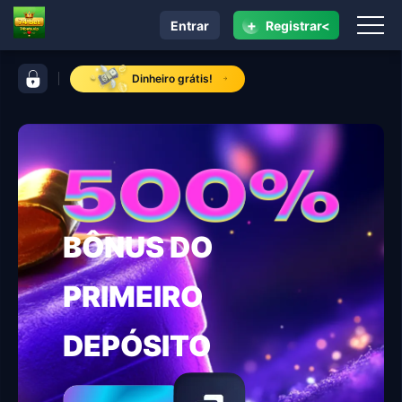
+
Entrar
Registrar<
navegação 74 bet
barra de controle 74 bet
Dinheiro grátis!
BÔNUS DO
PRIMEIRO
DEPÓSITO