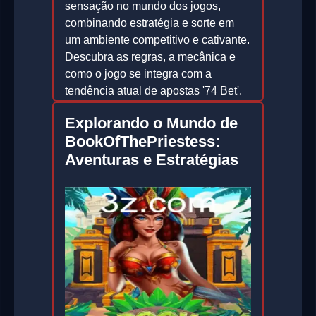
sensação no mundo dos jogos,
combinando estratégia e sorte em
um ambiente competitivo e cativante.
Descubra as regras, a mecânica e
como o jogo se integra com a
tendência atual de apostas '74 Bet'.
2026-03-24
Explorando o Mundo de
BookOfThePriestess:
Aventuras e Estratégias