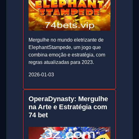
Mergulhe no mundo eletrizante de
ElephantStampede, um jogo que
combina emoção e estratégia, com
regras atualizadas para 2023.
2026-01-03
OperaDynasty: Mergulhe
na Arte e Estratégia com
74 bet