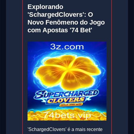
Explorando
'SchargedClovers': O
Novo Fenômeno do Jogo
com Apostas '74 Bet'
'SchargedClovers' é a mais recente