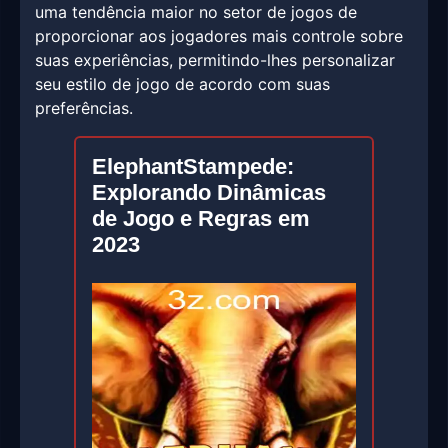
uma tendência maior no setor de jogos de
proporcionar aos jogadores mais controle sobre
suas experiências, permitindo-lhes personalizar
seu estilo de jogo de acordo com suas
preferências.
ElephantStampede:
Explorando Dinâmicas
de Jogo e Regras em
2023