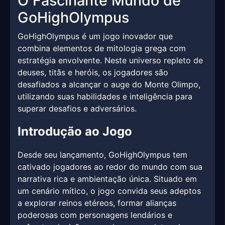
O Fascinante Mundo de
GoHighOlympus
GoHighOlympus é um jogo inovador que
combina elementos de mitologia grega com
estratégia envolvente. Neste universo repleto de
deuses, titãs e heróis, os jogadores são
desafiados a alcançar o auge do Monte Olimpo,
utilizando suas habilidades e inteligência para
superar desafios e adversários.
Introdução ao Jogo
Desde seu lançamento, GoHighOlympus tem
cativado jogadores ao redor do mundo com sua
narrativa rica e ambientação única. Situado em
um cenário mítico, o jogo convida seus adeptos
a explorar reinos etéreos, formar alianças
poderosas com personagens lendários e