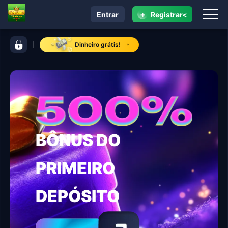
+
Entrar
Registrar<
navegação 74 bet
barra de controle 74 bet
Dinheiro grátis!
BÔNUS DO
PRIMEIRO
DEPÓSITO