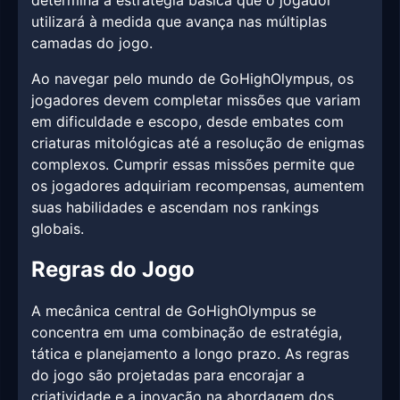
determina a estratégia básica que o jogador
utilizará à medida que avança nas múltiplas
camadas do jogo.
Ao navegar pelo mundo de GoHighOlympus, os
jogadores devem completar missões que variam
em dificuldade e escopo, desde embates com
criaturas mitológicas até a resolução de enigmas
complexos. Cumprir essas missões permite que
os jogadores adquiriam recompensas, aumentem
suas habilidades e ascendam nos rankings
globais.
Regras do Jogo
A mecânica central de GoHighOlympus se
concentra em uma combinação de estratégia,
tática e planejamento a longo prazo. As regras
do jogo são projetadas para encorajar a
criatividade e a inovação na abordagem dos