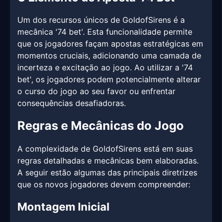
Um dos recursos únicos de GoldofSirens é a
mecânica '74 bet'. Esta funcionalidade permite
que os jogadores façam apostas estratégicas em
momentos cruciais, adicionando uma camada de
incerteza e excitação ao jogo. Ao utilizar a '74
bet', os jogadores podem potencialmente alterar
o curso do jogo ao seu favor ou enfrentar
consequências desafiadoras.
Regras e Mecânicas do Jogo
A complexidade de GoldofSirens está em suas
regras detalhadas e mecânicas bem elaboradas.
A seguir estão algumas das principais diretrizes
que os novos jogadores devem compreender:
Montagem Inicial