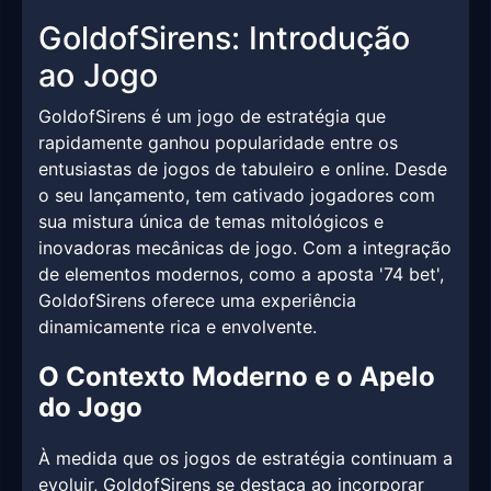
GoldofSirens: Introdução
ao Jogo
GoldofSirens é um jogo de estratégia que
rapidamente ganhou popularidade entre os
entusiastas de jogos de tabuleiro e online. Desde
o seu lançamento, tem cativado jogadores com
sua mistura única de temas mitológicos e
inovadoras mecânicas de jogo. Com a integração
de elementos modernos, como a aposta '74 bet',
GoldofSirens oferece uma experiência
dinamicamente rica e envolvente.
O Contexto Moderno e o Apelo
do Jogo
À medida que os jogos de estratégia continuam a
evoluir, GoldofSirens se destaca ao incorporar