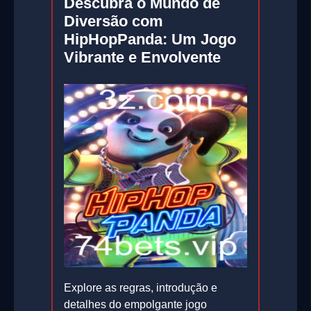
Descubra o Mundo de
Diversão com
HipHopPanda: Um Jogo
Vibrante e Envolvente
Explore as regras, introdução e
detalhes do empolgante jogo