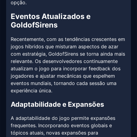
opção.
Eventos Atualizados e
GoldofSirens
Recentemente, com as tendências crescentes em
jogos híbridos que misturam aspectos de azar
com estratégia, GoldofSirens se torna ainda mais
relevante. Os desenvolvedores continuamente
atualizam o jogo para incorporar feedback dos
jogadores e ajustar mecânicas que espelhem
eventos mundiais, tornando cada sessão uma
experiência única.
Adaptabilidade e Expansões
A adaptabilidade do jogo permite expansões
frequentes. Incorporando eventos globais e
tópicos atuais, novas expansões para