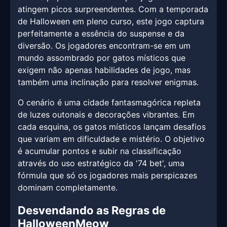
atingem picos surpreendentes. Com a temporada
de Halloween em pleno curso, este jogo captura
perfeitamente a essência do suspense e da
diversão. Os jogadores encontram-se em um
mundo assombrado por gatos místicos que
exigem não apenas habilidades de jogo, mas
também uma inclinação para resolver enigmas.
O cenário é uma cidade fantasmagórica repleta
de luzes outonais e decorações vibrantes. Em
cada esquina, os gatos místicos lançam desafios
que variam em dificuldade e mistério. O objetivo
é acumular pontos e subir na classificação
através do uso estratégico da '74 bet', uma
fórmula que só os jogadores mais perspicazes
dominam completamente.
Desvendando as Regras de
HalloweenMeow