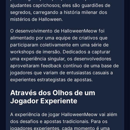
ajudantes caprichosos; eles são guardiões de
segredos, carregando a história milenar dos
mistérios de Halloween.
O desenvolvimento de HalloweenMeow foi
alimentado por uma equipe de criativos que
participaram coletivamente em uma série de
workshops de imersão. Dedicados a capturar
uma experiência singular, os desenvolvedores
aproveitaram feedback contínuo de uma base de
jogadores que variam de entusiastas casuais a
experientes estrategistas de apostas.
Através dos Olhos de um
Jogador Experiente
A experiência de jogar HalloweenMeow vai além
dos desafios e apostas tradicionais. Para os
jogadores experientes, cada momento é uma