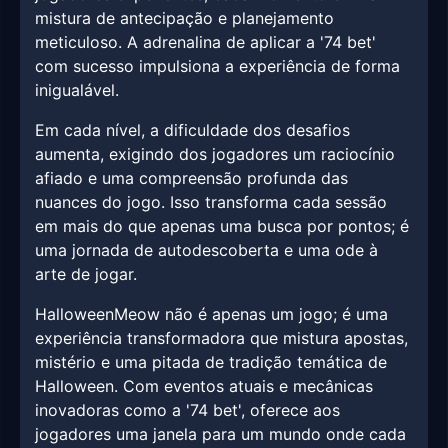
mistura de antecipação e planejamento
meticuloso. A adrenalina de aplicar a '74 bet'
com sucesso impulsiona a experiência de forma
inigualável.
Em cada nível, a dificuldade dos desafios
aumenta, exigindo dos jogadores um raciocínio
afiado e uma compreensão profunda das
nuances do jogo. Isso transforma cada sessão
em mais do que apenas uma busca por pontos; é
uma jornada de autodescoberta e uma ode à
arte de jogar.
HalloweenMeow não é apenas um jogo; é uma
experiência transformadora que mistura apostas,
mistério e uma pitada de tradição temática de
Halloween. Com eventos atuais e mecânicas
inovadoras como a '74 bet', oferece aos
jogadores uma janela para um mundo onde cada