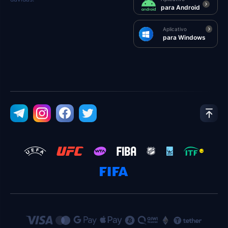
para Android
Aplicativo
para Windows