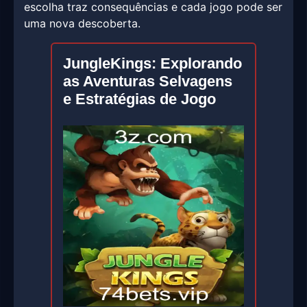
escolha traz consequências e cada jogo pode ser
uma nova descoberta.
JungleKings: Explorando
as Aventuras Selvagens
e Estratégias de Jogo