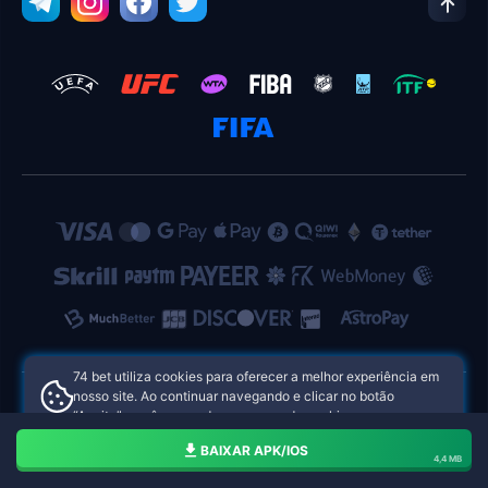
74 bet utiliza cookies para oferecer a melhor experiência em
nosso site. Ao continuar navegando e clicar no botão
“Aceito”, você concorda com o uso de cookies.
74 bet Cassinos Online nas Filipinas
Aceito
BAIXAR APK/IOS
4,4 MB