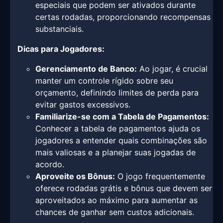
especiais que podem ser ativados durante
certas rodadas, proporcionando recompensas
substanciais.
Dicas para Jogadores:
Gerenciamento de Banco:
Ao jogar, é crucial
manter um controle rígido sobre seu
orçamento, definindo limites de perda para
evitar gastos excessivos.
Familiarize-se com a Tabela de Pagamentos:
Conhecer a tabela de pagamentos ajuda os
jogadores a entender quais combinações são
mais valiosas e a planejar suas jogadas de
acordo.
Aproveite os Bônus:
O jogo frequentemente
oferece rodadas grátis e bônus que devem ser
aproveitados ao máximo para aumentar as
chances de ganhar sem custos adicionais.