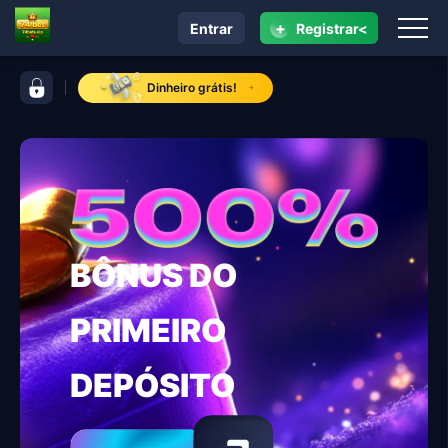
+
Entrar
Registrar<
navegação 74 bet
barra de controle 74 bet
Dinheiro grátis!
BÔNUS DO
PRIMEIRO
DEPÓSITO