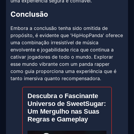
uma experiência segura e confiável.
Conclusão
Embora a conclusão tenha sido omitida de
propósito, é evidente que 'HipHopPanda' oferece
uma combinação irresistível de música
envolvente e jogabilidade rica que continua a
cativar jogadores de todo o mundo. Explorar
esse mundo vibrante com um panda rapper
como guia proporciona uma experiência que é
tanto imersiva quanto recompensadora.
Descubra o Fascinante
Universo de SweetSugar:
Um Mergulho nas Suas
Regras e Gameplay