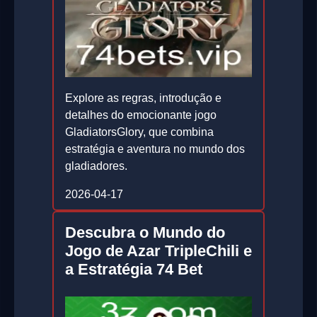
Explore as regras, introdução e
detalhes do emocionante jogo
GladiatorsGlory, que combina
estratégia e aventura no mundo dos
gladiadores.
2026-04-17
Descubra o Mundo do
Jogo de Azar TripleChili e
a Estratégia 74 Bet