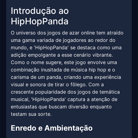
Introdução ao
HipHopPanda
O universo dos jogos de azar online tem atraído
uma gama variada de jogadores ao redor do
mundo, e 'HipHopPanda' se destaca como uma
adição empolgante a esse cenário vibrante.
Como o nome sugere, este jogo envolve uma
combinação inusitada de música hip hop e o
carisma de um panda, criando uma experiência
visual e sonora de tirar o fôlego. Com a
crescente popularidade dos jogos de temática
musical, 'HipHopPanda' captura a atenção de
entusiastas que buscam diversão enquanto
testam sua sorte.
Enredo e Ambientação