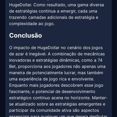
HugeDollar. Como resultado, uma gama diversa
de estratégias continua a emergir, cada uma
trazendo camadas adicionais de estratégia e
complexidade ao jogo.
Conclusão
O impacto de HugeDollar no cenário dos jogos
de azar é inegável. A combinação de mecânicas
inovadoras e estratégias dinâmicas, como a 74
Bet, proporciona aos jogadores não apenas uma
maneira de potencialmente lucrar, mas também
uma experiência de jogo rica e envolvente.
Enquanto mais jogadores descobrem esse jogo
fascinante, o potencial de desenvolvimento
estratégico continuo acena no horizonte. Manter-
se atualizado sobre as estratégias emergentes e
participar da comunidade ativa são aspectos
essenciais para qualquer um que deseja desfrutar