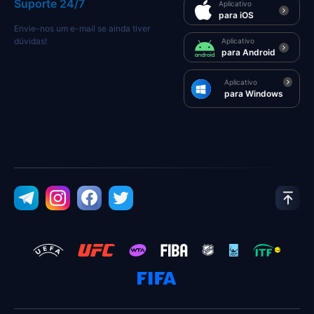
Suporte 24/7
Aplicativo
para iOS
Envie-nos um e-mail se ainda tiver
dúvidas!
Aplicativo
para Android
Aplicativo
para Windows