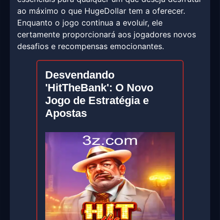
ao máximo o que HugeDollar tem a oferecer.
Enquanto o jogo continua a evoluir, ele
certamente proporcionará aos jogadores novos
desafios e recompensas emocionantes.
Desvendando
'HitTheBank': O Novo
Jogo de Estratégia e
Apostas