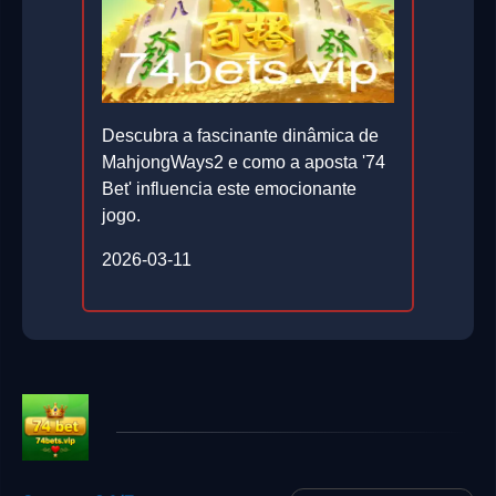
Descubra a fascinante dinâmica de
MahjongWays2 e como a aposta '74
Bet' influencia este emocionante
jogo.
2026-03-11