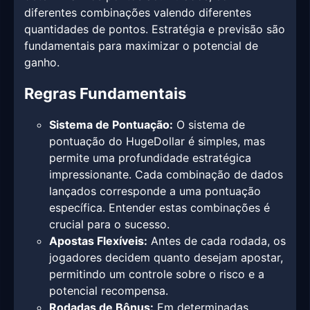
diferentes combinações valendo diferentes
quantidades de pontos. Estratégia e previsão são
fundamentais para maximizar o potencial de
ganho.
Regras Fundamentais
Sistema de Pontuação:
O sistema de
pontuação do HugeDollar é simples, mas
permite uma profundidade estratégica
impressionante. Cada combinação de dados
lançados corresponde a uma pontuação
específica. Entender estas combinações é
crucial para o sucesso.
Apostas Flexíveis:
Antes de cada rodada, os
jogadores decidem quanto desejam apostar,
permitindo um controle sobre o risco e a
potencial recompensa.
Rodadas de Bônus:
Em determinadas