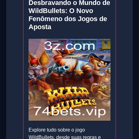
Desbravando o Mundo de
WildBullets: O Novo
Fenômeno dos Jogos de
Aposta
Explore tudo sobre o jogo
WildBullets, desde suas regras e