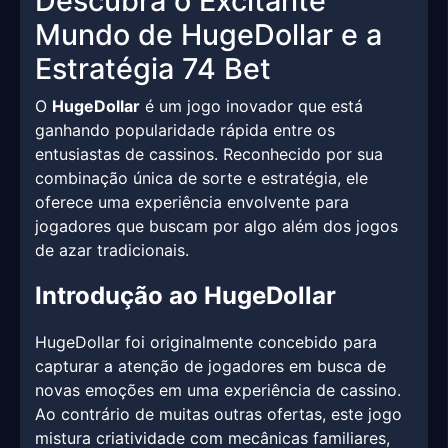
Descubra o Excitante
Mundo de HugeDollar e a
Estratégia 74 Bet
O
HugeDollar
é um jogo inovador que está
ganhando popularidade rápida entre os
entusiastas de cassinos. Reconhecido por sua
combinação única de sorte e estratégia, ele
oferece uma experiência envolvente para
jogadores que buscam por algo além dos jogos
de azar tradicionais.
Introdução ao HugeDollar
HugeDollar foi originalmente concebido para
capturar a atenção de jogadores em busca de
novas emoções em uma experiência de cassino.
Ao contrário de muitas outras ofertas, este jogo
mistura criatividade com mecânicas familiares,