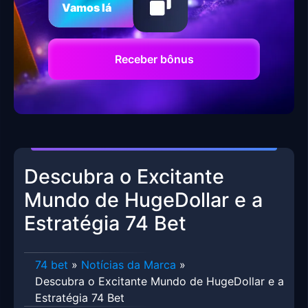
Vamos lá
Receber bônus
Descubra o Excitante
Mundo de HugeDollar e a
Estratégia 74 Bet
74 bet
»
Notícias da Marca
»
Descubra o Excitante Mundo de HugeDollar e a
Estratégia 74 Bet