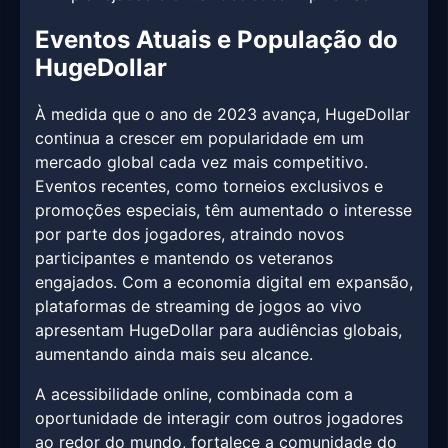
Eventos Atuais e População do
HugeDollar
À medida que o ano de 2023 avança, HugeDollar
continua a crescer em popularidade em um
mercado global cada vez mais competitivo.
Eventos recentes, como torneios exclusivos e
promoções especiais, têm aumentado o interesse
por parte dos jogadores, atraindo novos
participantes e mantendo os veteranos
engajados. Com a economia digital em expansão,
plataformas de streaming de jogos ao vivo
apresentam HugeDollar para audiências globais,
aumentando ainda mais seu alcance.
A acessibilidade online, combinada com a
oportunidade de interagir com outros jogadores
ao redor do mundo, fortalece a comunidade do