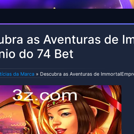
bra as Aventuras de I
nio do 74 Bet
tícias da Marca
»
Descubra as Aventuras de ImmortalEmpre