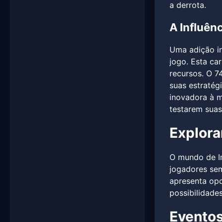
a derrota.
A Influên
Uma adição in
jogo. Esta ca
recursos. O 7
suas estraté
inovadora à 
testarem suas
Explora
O mundo de I
jogadores sem
apresenta opo
possibilidade
Eventos