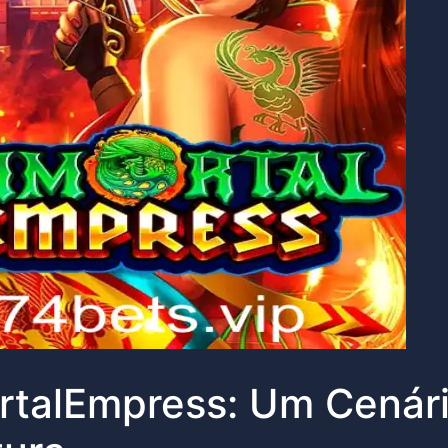
talEmpress: Um Cenário