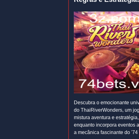
Descubra o emocionante uni
do ThaiRiverWonders, um jo
mistura aventura e estratégia,
enquanto incorpora eventos a
a mecânica fascinante do '74 