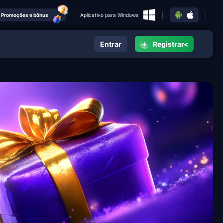
Promoções e bônus
Aplicativo para Windows
+
Entrar
Registrar<