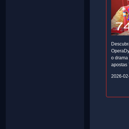
Descubr
OperaDy
o drama
apostas 
2026-02