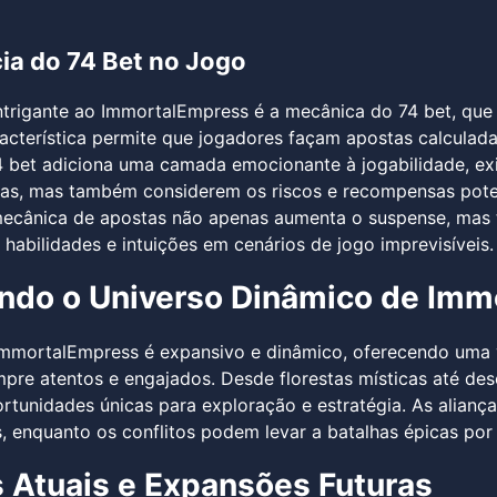
cia do 74 Bet no Jogo
trigante ao ImmortalEmpress é a mecânica do 74 bet, que
racterística permite que jogadores façam apostas calculad
4 bet adiciona uma camada emocionante à jogabilidade, e
gias, mas também considerem os riscos e recompensas pot
mecânica de apostas não apenas aumenta o suspense, mas
 habilidades e intuições em cenários de jogo imprevisíveis.
ndo o Universo Dinâmico de Im
mmortalEmpress é expansivo e dinâmico, oferecendo uma 
pre atentos e engajados. Desde florestas místicas até dese
rtunidades únicas para exploração e estratégia. As alian
s, enquanto os conflitos podem levar a batalhas épicas por
 Atuais e Expansões Futuras