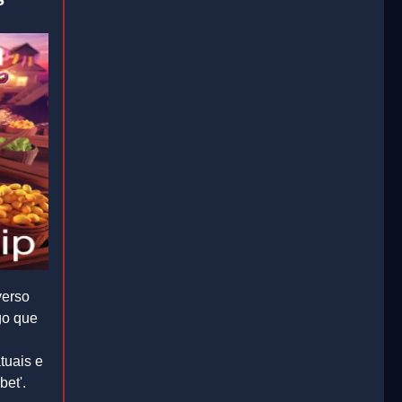
verso
go que
tuais e
bet'.