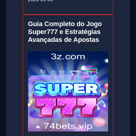
Guia Completo do Jogo
Super777 e Estratégias
Avançadas de Apostas