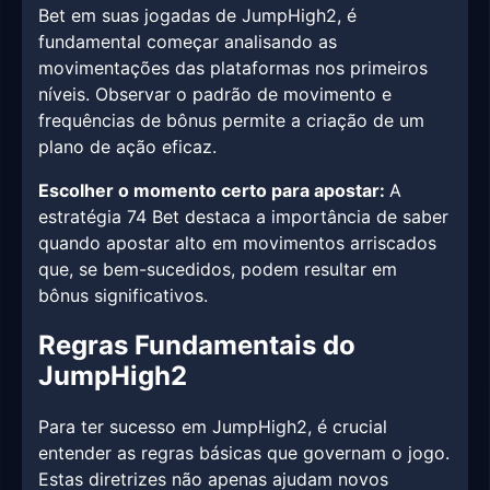
Bet em suas jogadas de JumpHigh2, é
fundamental começar analisando as
movimentações das plataformas nos primeiros
níveis. Observar o padrão de movimento e
frequências de bônus permite a criação de um
plano de ação eficaz.
Escolher o momento certo para apostar:
A
estratégia 74 Bet destaca a importância de saber
quando apostar alto em movimentos arriscados
que, se bem-sucedidos, podem resultar em
bônus significativos.
Regras Fundamentais do
JumpHigh2
Para ter sucesso em JumpHigh2, é crucial
entender as regras básicas que governam o jogo.
Estas diretrizes não apenas ajudam novos