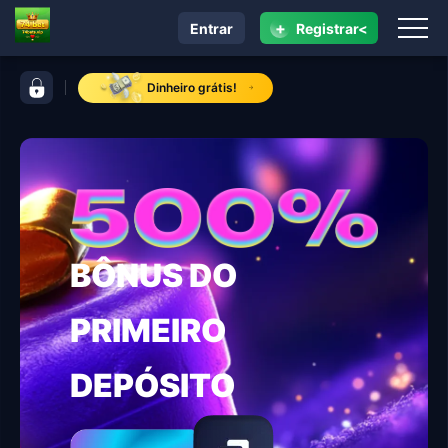
+
Entrar
Registrar<
navegação 74 bet
barra de controle 74 bet
Dinheiro grátis!
BÔNUS DO
PRIMEIRO
DEPÓSITO