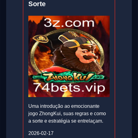
Sorte
Uma introdução ao emocionante
jogo ZhongKui, suas regras e como
a sorte e estratégia se entrelaçam.
2026-02-17