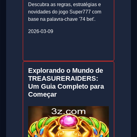
Descubra as regras, estratégias e
novidades do jogo Super777 com
base na palavra-chave '74 bet'.
2026-03-09
Explorando o Mundo de
TREASURERAIDERS:
Um Guia Completo para
Começar