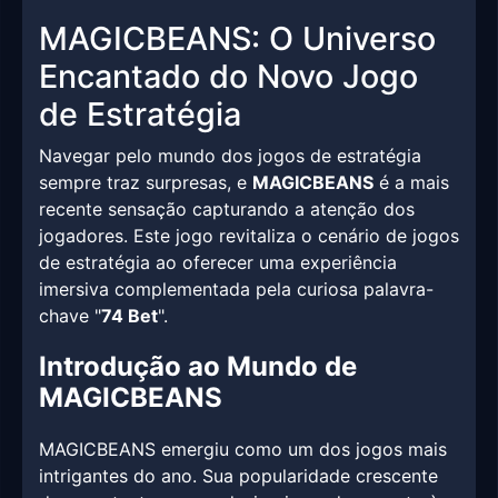
MAGICBEANS: O Universo
Encantado do Novo Jogo
de Estratégia
Navegar pelo mundo dos jogos de estratégia
sempre traz surpresas, e
MAGICBEANS
é a mais
recente sensação capturando a atenção dos
jogadores. Este jogo revitaliza o cenário de jogos
de estratégia ao oferecer uma experiência
imersiva complementada pela curiosa palavra-
chave "
74 Bet
".
Introdução ao Mundo de
MAGICBEANS
MAGICBEANS emergiu como um dos jogos mais
intrigantes do ano. Sua popularidade crescente