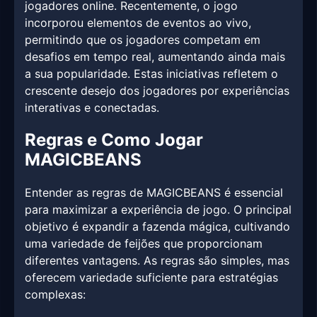
jogadores online. Recentemente, o jogo
incorporou elementos de eventos ao vivo,
permitindo que os jogadores competam em
desafios em tempo real, aumentando ainda mais
a sua popularidade. Estas iniciativas refletem o
crescente desejo dos jogadores por experiências
interativas e conectadas.
Regras e Como Jogar
MAGICBEANS
Entender as regras de MAGICBEANS é essencial
para maximizar a experiência de jogo. O principal
objetivo é expandir a fazenda mágica, cultivando
uma variedade de feijões que proporcionam
diferentes vantagens. As regras são simples, mas
oferecem variedade suficiente para estratégias
complexas: