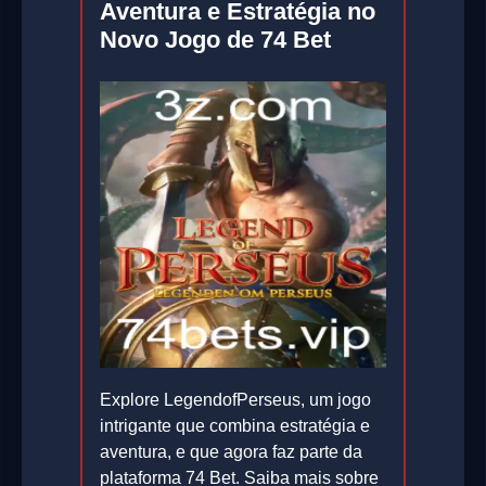
Aventura e Estratégia no
Novo Jogo de 74 Bet
Explore LegendofPerseus, um jogo
intrigante que combina estratégia e
aventura, e que agora faz parte da
plataforma 74 Bet. Saiba mais sobre