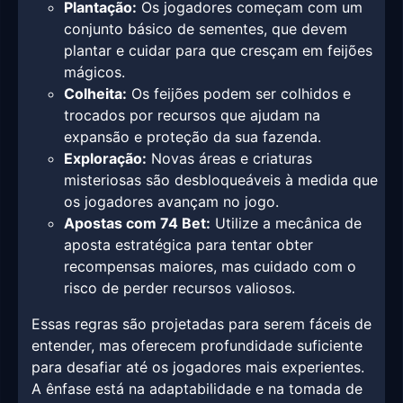
Plantação:
Os jogadores começam com um
conjunto básico de sementes, que devem
plantar e cuidar para que cresçam em feijões
mágicos.
Colheita:
Os feijões podem ser colhidos e
trocados por recursos que ajudam na
expansão e proteção da sua fazenda.
Exploração:
Novas áreas e criaturas
misteriosas são desbloqueáveis à medida que
os jogadores avançam no jogo.
Apostas com 74 Bet:
Utilize a mecânica de
aposta estratégica para tentar obter
recompensas maiores, mas cuidado com o
risco de perder recursos valiosos.
Essas regras são projetadas para serem fáceis de
entender, mas oferecem profundidade suficiente
para desafiar até os jogadores mais experientes.
A ênfase está na adaptabilidade e na tomada de