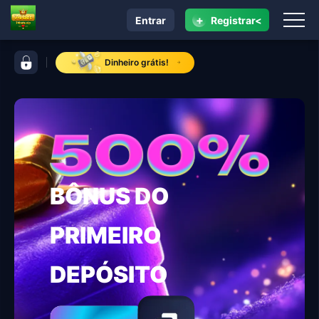
+
Entrar
Registrar<
navegação 74 bet
barra de controle 74 bet
Dinheiro grátis!
BÔNUS DO
PRIMEIRO
DEPÓSITO