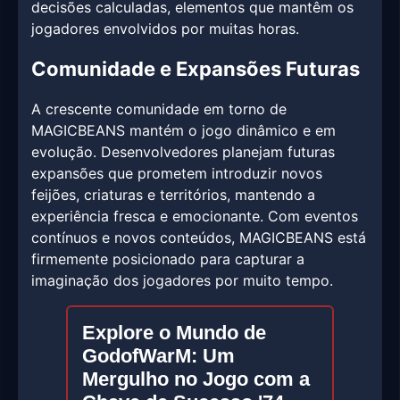
decisões calculadas, elementos que mantêm os
jogadores envolvidos por muitas horas.
Comunidade e Expansões Futuras
A crescente comunidade em torno de
MAGICBEANS mantém o jogo dinâmico e em
evolução. Desenvolvedores planejam futuras
expansões que prometem introduzir novos
feijões, criaturas e territórios, mantendo a
experiência fresca e emocionante. Com eventos
contínuos e novos conteúdos, MAGICBEANS está
firmemente posicionado para capturar a
imaginação dos jogadores por muito tempo.
Explore o Mundo de
GodofWarM: Um
Mergulho no Jogo com a