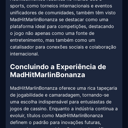
sports, como torneios internacionais e eventos
unificadores de comunidades, também têm visto
MadHitMarlinBonanza se destacar como uma
plataforma ideal para competições, destacando
o jogo não apenas como uma fonte de
entretenimento, mas também como um
catalisador para conexões sociais e colaboração
internacional.
Concluindo a Experiência de
MadHitMarlinBonanza
MadHitMarlinBonanza oferece uma rica tapeçaria
de jogabilidade e camaradagem, tornando-se
uma escolha indispensável para entusiastas de
jogos de cassino. Enquanto a indústria continua a
evoluir, títulos como MadHitMarlinBonanza
definem o padrão para inovações futuras,