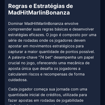
Regras e Estratégias de
MadHitMarlinBonanza
Dominar MadHitMarlinBonanza envolve
compreender suas regras básicas e desenvolver
estratégias eficazes. O jogo é composto por uma
série de rodadas onde os jogadores devem
apostar em movimentos estratégicos para
capturar a maior quantidade de pontos possível.
A palavra-chave "74 bet" desempenha um papel
crucial no jogo, oferecendo uma mecânica de
aposta única que desafia os jogadores a
calcularem riscos e recompensas de forma
cuidadosa.
Cada jogador começa sua jornada com uma
quantidade inicial de créditos, utilizada para
fazer apostas em rodadas de jogabilidade