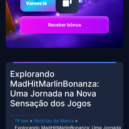
Vamos lá
Receber bônus
Explorando
MadHitMarlinBonanza:
Uma Jornada na Nova
Sensação dos Jogos
74 bet
»
Notícias da Marca
»
Explorando MadHitMarlinBonanza: Uma Jornada