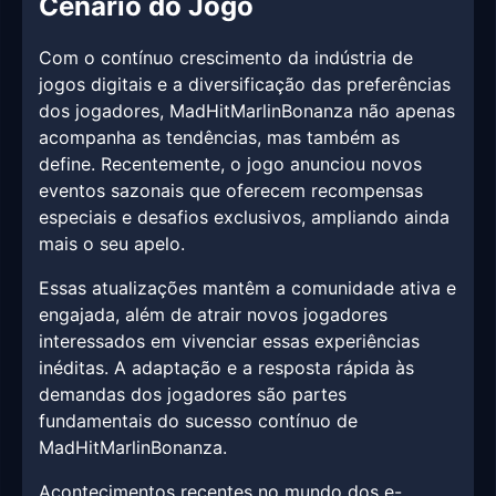
Cenário do Jogo
Com o contínuo crescimento da indústria de
jogos digitais e a diversificação das preferências
dos jogadores, MadHitMarlinBonanza não apenas
acompanha as tendências, mas também as
define. Recentemente, o jogo anunciou novos
eventos sazonais que oferecem recompensas
especiais e desafios exclusivos, ampliando ainda
mais o seu apelo.
Essas atualizações mantêm a comunidade ativa e
engajada, além de atrair novos jogadores
interessados em vivenciar essas experiências
inéditas. A adaptação e a resposta rápida às
demandas dos jogadores são partes
fundamentais do sucesso contínuo de
MadHitMarlinBonanza.
Acontecimentos recentes no mundo dos e-