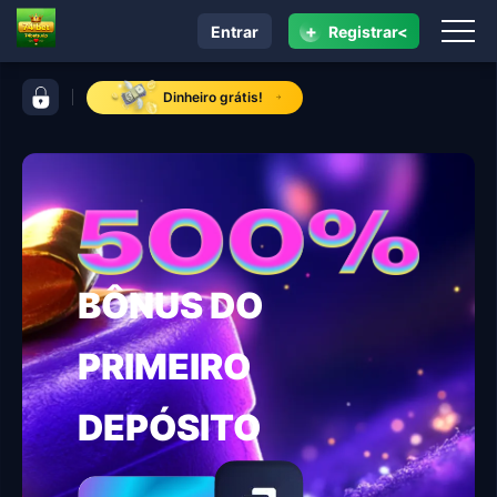
+
Entrar
Registrar<
navegação 74 bet
barra de controle 74 bet
Dinheiro grátis!
BÔNUS DO
PRIMEIRO
DEPÓSITO