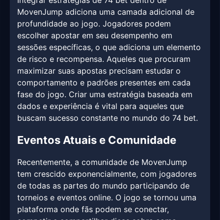
Integrar estratégias de 74 bet dentro de
MovenJump adiciona uma camada adicional de
profundidade ao jogo. Jogadores podem
escolher apostar em seu desempenho em
sessões específicas, o que adiciona um elemento
de risco e recompensa. Aqueles que procuram
maximizar suas apostas precisam estudar o
comportamento e padrões presentes em cada
fase do jogo. Criar uma estratégia baseada em
dados e experiência é vital para aqueles que
buscam sucesso constante no mundo do 74 bet.
Eventos Atuais e Comunidade
Recentemente, a comunidade de MovenJump
tem crescido exponencialmente, com jogadores
de todas as partes do mundo participando de
torneios e eventos online. O jogo se tornou uma
plataforma onde fãs podem se conectar,