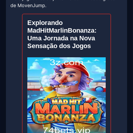
de MovenJump.
Explorando
MadHitMarlinBonanza:
Uma Jornada na Nova
Sensação dos Jogos