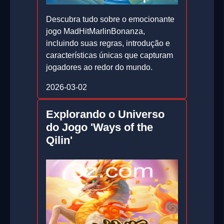
Descubra tudo sobre o emocionante
jogo MadHitMarlinBonanza,
incluindo suas regras, introdução e
características únicas que capturam
jogadores ao redor do mundo.
2026-03-02
Explorando o Universo
do Jogo 'Ways of the
Qilin'