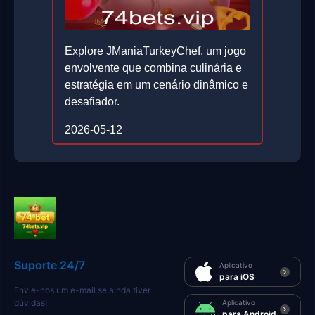
Explore JManiaTurkeyChef, um jogo
envolvente que combina culinária e
estratégia em um cenário dinâmico e
desafiador.
2026-05-12
Suporte 24/7
Aplicativo
para iOS
Envie-nos um e-mail se ainda tiver
dúvidas!
Aplicativo
para Android