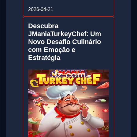
2026-04-21
Descubra
JManiaTurkeyChef: Um
Novo Desafio Culinário
com Emoção e
Estratégia