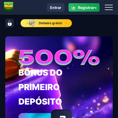
+
Entrar
Registrar<
navegação 74 bet
barra de controle 74 bet
Dinheiro grátis!
BÔNUS DO
PRIMEIRO
DEPÓSITO