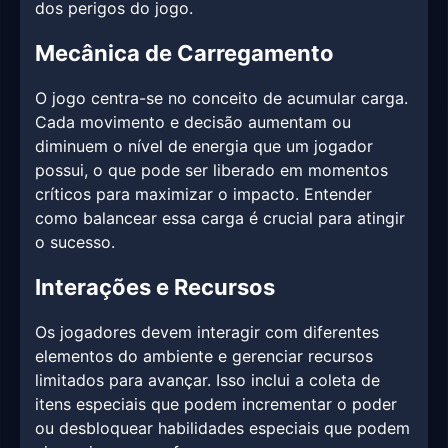
dos perigos do jogo.
Mecânica de Carregamento
O jogo centra-se no conceito de acumular carga.
Cada movimento e decisão aumentam ou
diminuem o nível de energia que um jogador
possui, o que pode ser liberado em momentos
críticos para maximizar o impacto. Entender
como balancear essa carga é crucial para atingir
o sucesso.
Interações e Recursos
Os jogadores devem interagir com diferentes
elementos do ambiente e gerenciar recursos
limitados para avançar. Isso inclui a coleta de
itens especiais que podem incrementar o poder
ou desbloquear habilidades especiais que podem