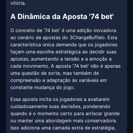
vitória.
A Dinâmica da Aposta '74 bet'
O conceito de '74 bet' é uma adição inovadora
ao cenário de apostas do 3ChargeBuffalo. Esta
característica única demanda que os jogadores
façam uma escolha estratégica ao decidir suas
apostas, aumentando a tensão e a emoção a
cada movimento. A aposta '74 bet' não é apenas
uma questão de sorte, mas também de
compreensão e adaptação às variáveis em
constante mudança do jogo.
Essa aposta incita os jogadores a avaliarem
cuidadosamente suas decisões, ponderando
quando é o momento certo para arriscar grande
ou manter uma abordagem mais conservadora.
Isso adiciona uma camada extra de estratégia,