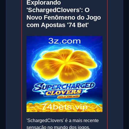
Explorando
'SchargedClovers': O
Novo Fenômeno do Jogo
com Apostas '74 Bet'
'SchargedClovers' é a mais recente
sensação no mundo dos jogos,