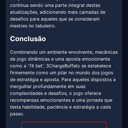
continua sendo uma parte integral destas
atualizações, adicionando mais camadas de
desafios para aqueles que se consideram
mestres no tabuleiro.
Conclusão
Combinando um ambiente envolvente, mecânicas
de jogo dinâmicas e uma aposta emocionante
como a '74 bet', 3ChargeBuffalo se estabelece
firmemente como um pilar no mundo dos jogos
de estratégia e aposta. Para aqueles dispostos a
mergulhar profundamente em suas
complexidades e desafios, o jogo oferece
recompensas emocionantes e uma jornada que
testa habilidade, paciência e estratégia a cada
passo.