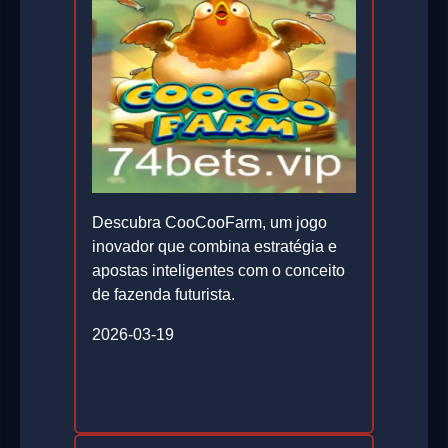
Descubra CooCooFarm, um jogo
inovador que combina estratégia e
apostas inteligentes com o conceito
de fazenda futurista.
2026-03-19