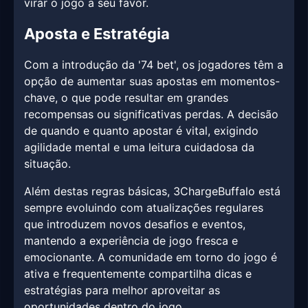
virar o jogo a seu favor.
Aposta e Estratégia
Com a introdução da '74 bet', os jogadores têm a
opção de aumentar suas apostas em momentos-
chave, o que pode resultar em grandes
recompensas ou significativas perdas. A decisão
de quando e quanto apostar é vital, exigindo
agilidade mental e uma leitura cuidadosa da
situação.
Além destas regras básicas, 3ChargeBuffalo está
sempre evoluindo com atualizações regulares
que introduzem novos desafios e eventos,
mantendo a experiência de jogo fresca e
emocionante. A comunidade em torno do jogo é
ativa e frequentemente compartilha dicas e
estratégias para melhor aproveitar as
oportunidades dentro do jogo.