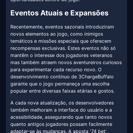
Eventos Atuais e Expansões
Recentemente, eventos sazonais introduziram
novos elementos ao jogo, como inimigos
temáticos e missões especiais que oferecem
recompensas exclusivas. Estes eventos não só
mantêm o interesse dos jogadores veteranos
mas também atraem novos aventureiros curiosos
para experimentar cada recurso novo. O
desenvolvimento contínuo de 3ChargeBuffalo
garante que o jogo permaneça uma escolha
popular entre diversas faixas etárias e gostos.
A cada nova atualização, os desenvolvedores
também melhoram a interface do usuário e a
acessibilidade, assegurando que tanto novos
quanto antigos jogadores possam facilmente
adaptar-se às mudanças. A aposta '74 bet'