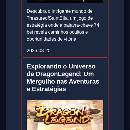
Descubra o intrigante mundo de
TreasureofSaintElla, um jogo de
estratégia onde a palavra-chave 74
bet revela caminhos ocultos e
oportunidades de vitória.
2026-03-20
Explorando o Universo
de DragonLegend: Um
Mergulho nas Aventuras
e Estratégias