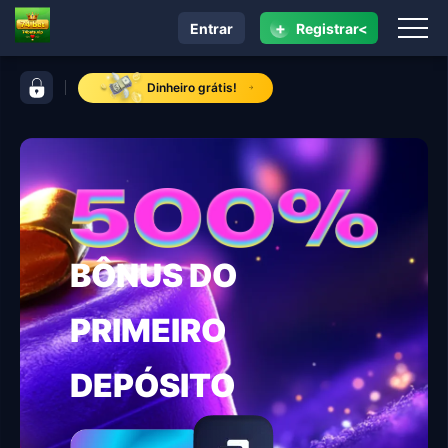
+
Entrar
Registrar<
navegação 74 bet
barra de controle 74 bet
Dinheiro grátis!
BÔNUS DO
PRIMEIRO
DEPÓSITO