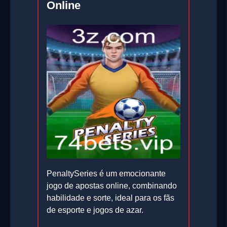
Online
PenaltySeries é um emocionante
jogo de apostas online, combinando
habilidade e sorte, ideal para os fãs
de esporte e jogos de azar.