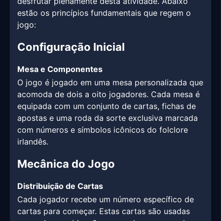
desfrutar plenamente desta atividade. Abaixo
estão os princípios fundamentais que regem o
jogo:
Configuração Inicial
Mesa e Componentes
O jogo é jogado em uma mesa personalizada que
acomoda de dois a oito jogadores. Cada mesa é
equipada com um conjunto de cartas, fichas de
apostas e uma roda da sorte exclusiva marcada
com números e símbolos icônicos do folclore
irlandês.
Mecânica do Jogo
Distribuição de Cartas
Cada jogador recebe um número específico de
cartas para começar. Estas cartas são usadas