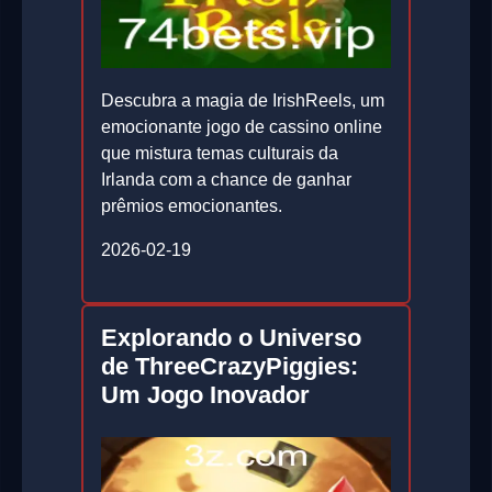
Descubra a magia de IrishReels, um
emocionante jogo de cassino online
que mistura temas culturais da
Irlanda com a chance de ganhar
prêmios emocionantes.
2026-02-19
Explorando o Universo
de ThreeCrazyPiggies:
Um Jogo Inovador