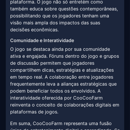
plataforma. O jogo não só entretém como
também educa sobre questões contemporâneas,
possibilitando que os jogadores tenham uma
visão mais ampla dos impactos das suas
decisões econômicas.
Comunidade e Interatividade
O jogo se destaca ainda por sua comunidade
ativa e engajada. Fóruns dentro do jogo e grupos
de discussão permitem que jogadores
compartilhem dicas, estratégias e atualizações
em tempo real. A colaboração entre jogadores
frequentemente leva a alianças estratégicas que
podem beneficiar todos os envolvidos. A
interatividade oferecida por CooCooFarm
reinventa o conceito de colaborações digitais em
plataformas de jogos.
Em suma, CooCooFarm representa uma fusão