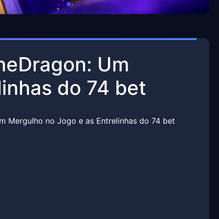
ineDragon: Um
linhas do 74 bet
m Mergulho no Jogo e as Entrelinhas do 74 bet