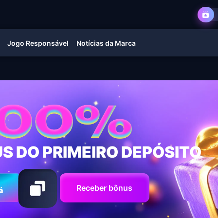
Jogo Responsável
Notícias da Marca
S DO PRIMEIRO DEPÓSITO
Receber bônus
á