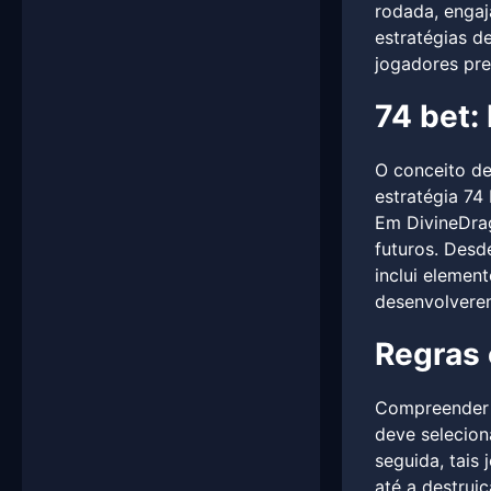
rodada, engaj
estratégias d
jogadores prec
74 bet:
O conceito d
estratégia 74
Em DivineDrag
futuros. Desd
inclui elemen
desenvolverem
Regras 
Compreender 
deve selecion
seguida, tais
até a destrui