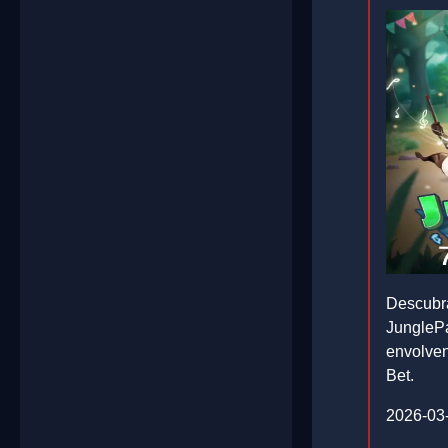
Descubr
JunglePa
envolven
Bet.
2026-03