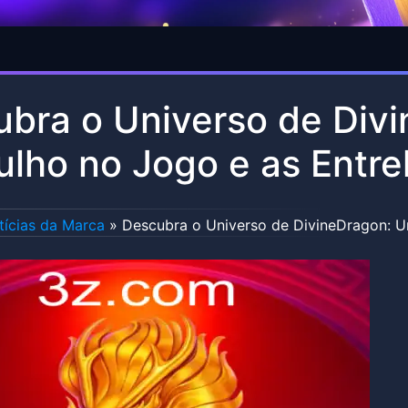
bra o Universo de Div
lho no Jogo e as Entre
tícias da Marca
»
Descubra o Universo de DivineDragon: U