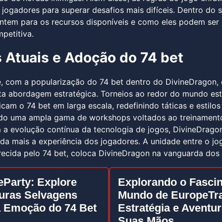
e jogadores para superar desafios mais difíceis. Dentro do 
ntem para os recursos disponíveis e como eles podem ser 
petitiva.
 Atuais e Adoção do 74 bet
 com a popularização do 74 bet dentro do DivineDragon,
ta abordagem estratégica. Torneios ao redor do mundo es
icam o 74 bet em larga escala, redefinindo táticas e estil
do uma ampla gama de workshops voltados ao treinamento
 a evolução contínua da tecnologia de jogos, DivineDragon
a mais a experiência dos jogadores. A unidade entre o jog
recida pelo 74 bet, coloca DivineDragon na vanguarda dos 
eParty: Explore
Explorando o Fasci
uras Selvagens
Mundo de EuropeTra
 Emoção do 74 Bet
Estratégia e Aventu
Suas Mãos