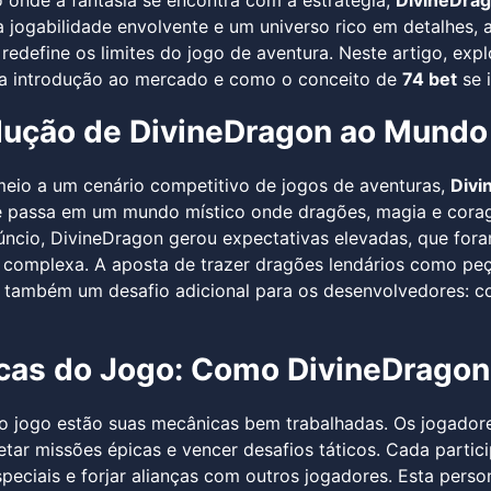
onde a fantasia se encontra com a estratégia,
DivineDra
jogabilidade envolvente e um universo rico em detalhes, a
redefine os limites do jogo de aventura. Neste artigo, exp
ua introdução ao mercado e como o conceito de
74 bet
se i
dução de DivineDragon ao Mundo
eio a um cenário competitivo de jogos de aventuras,
Divi
se passa em um mundo místico onde dragões, magia e corage
ncio, DivineDragon gerou expectativas elevadas, que fora
 complexa. A aposta de trazer dragões lendários como pe
também um desafio adicional para os desenvolvedores: co
as do Jogo: Como DivineDragon
o jogo estão suas mecânicas bem trabalhadas. Os jogador
ar missões épicas e vencer desafios táticos. Cada partici
speciais e forjar alianças com outros jogadores. Esta pers