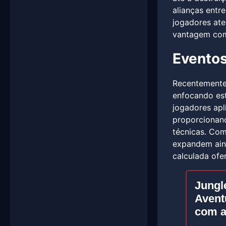
alianças entr
jogadores ate
vantagem com
Eventos
Recentemente,
enfocando es
jogadores apl
proporcionan
técnicas. Com
expandem aind
calculada ofe
Jungl
Avent
com a