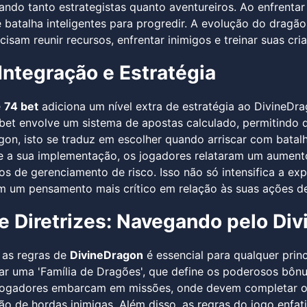
ando tanto estrategistas quanto aventureiros. Ao enfrenta
e batalha inteligentes para progredir. A evolução do dragã
isam reunir recursos, enfrentar inimigos e treinar suas cri
 Integração e Estratégia
e
74 bet
adiciona um nível extra de estratégia ao DivineDrag
 bet envolve um sistema de apostas calculado, permitindo
on, isto se traduz em escolher quando arriscar com batalh
e a sua implementação, os jogadores relataram um aumento
tos de gerenciamento de risco. Isso não só intensifica a e
 um pensamento mais crítico em relação às suas ações de
e Diretrizes: Navegando pelo Di
as regras de
DivineDragon
é essencial para qualquer princ
ar uma 'Família de Dragões', que define os poderosos bônus
 jogadores embarcam em missões, onde devem completar obj
ção de hordas inimigas. Além disso, as regras do jogo enfa