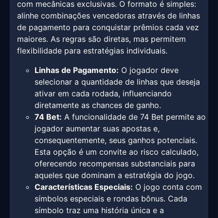
com mecânicas exclusivas. O formato é simples:
alinhe combinações vencedoras através de linhas
de pagamento para conquistar prêmios cada vez
maiores. As regras são diretas, mas permitem
flexibilidade para estratégias individuais.
Linhas de Pagamento:
O jogador deve
selecionar a quantidade de linhas que deseja
ativar em cada rodada, influenciando
diretamente as chances de ganho.
74 Bet:
A funcionalidade de 74 Bet permite ao
jogador aumentar suas apostas e,
consequentemente, seus ganhos potenciais.
Esta opção é um convite ao risco calculado,
oferecendo recompensas substanciais para
aqueles que dominam a estratégia do jogo.
Características Especiais:
O jogo conta com
símbolos especiais e rondas bônus. Cada
símbolo traz uma história única e a