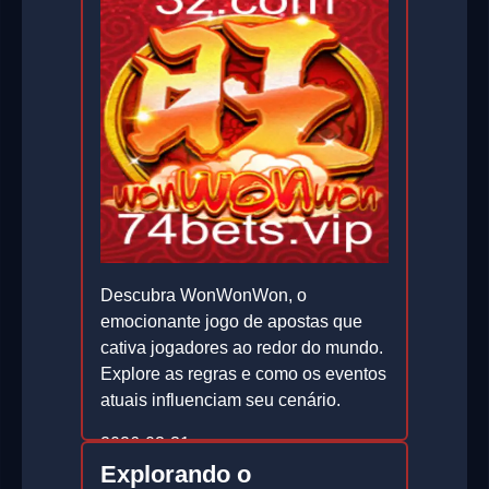
Descubra WonWonWon, o
emocionante jogo de apostas que
cativa jogadores ao redor do mundo.
Explore as regras e como os eventos
atuais influenciam seu cenário.
2026-03-31
Explorando o