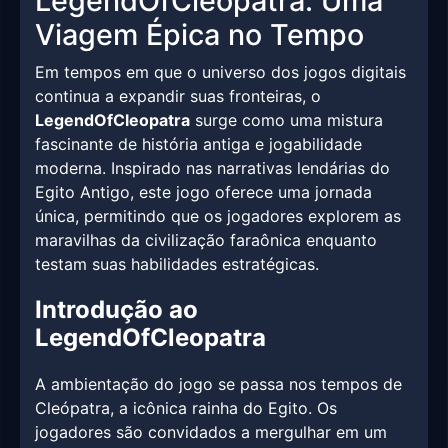
LegendOfCleopatra: Uma
Viagem Épica no Tempo
Em tempos em que o universo dos jogos digitais
continua a expandir suas fronteiras, o
LegendOfCleopatra
surge como uma mistura
fascinante de história antiga e jogabilidade
moderna. Inspirado nas narrativas lendárias do
Egito Antigo, este jogo oferece uma jornada
única, permitindo que os jogadores explorem as
maravilhas da civilização faraônica enquanto
testam suas habilidades estratégicas.
Introdução ao
LegendOfCleopatra
A ambientação do jogo se passa nos tempos de
Cleópatra, a icônica rainha do Egito. Os
jogadores são convidados a mergulhar em um