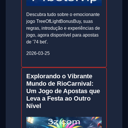
Descubra tudo sobre o emocionante
jogo TreeOfLightBonusBuy, suas
regras, introdução e experiências de
jogo, agora disponível para apostas
de '74 bet'.
2026-03-25
Explorando o Vibrante
Mundo de RioCarnival:
Um Jogo de Apostas que
Leva a Festa ao Outro
Nível