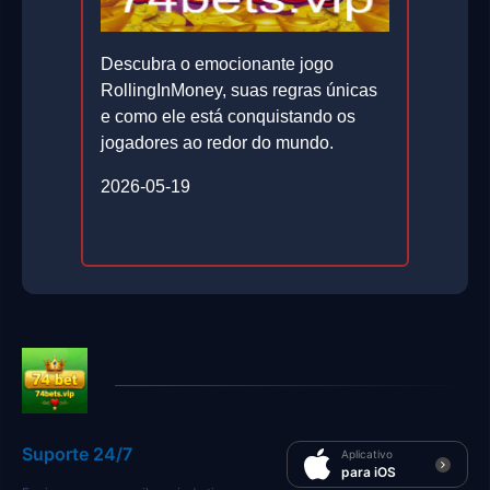
Descubra o emocionante jogo
RollingInMoney, suas regras únicas
e como ele está conquistando os
jogadores ao redor do mundo.
2026-05-19
Suporte 24/7
Aplicativo
para iOS