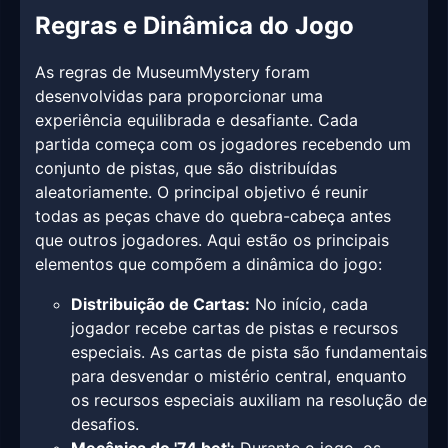
Regras e Dinâmica do Jogo
As regras de MuseumMystery foram
desenvolvidas para proporcionar uma
experiência equilibrada e desafiante. Cada
partida começa com os jogadores recebendo um
conjunto de pistas, que são distribuídas
aleatoriamente. O principal objetivo é reunir
todas as peças chave do quebra-cabeça antes
que outros jogadores. Aqui estão os principais
elementos que compõem a dinâmica do jogo:
Distribuição de Cartas:
No início, cada
jogador recebe cartas de pistas e recursos
especiais. As cartas de pista são fundamentais
para desvendar o mistério central, enquanto
os recursos especiais auxiliam na resolução de
desafios.