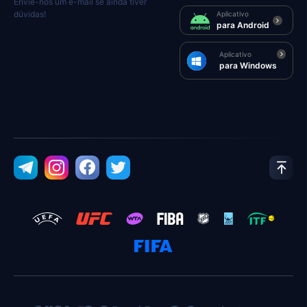
Envie-nos um e-mail se ainda tiver
dúvidas!
Aplicativo
para Android
Aplicativo
para Windows