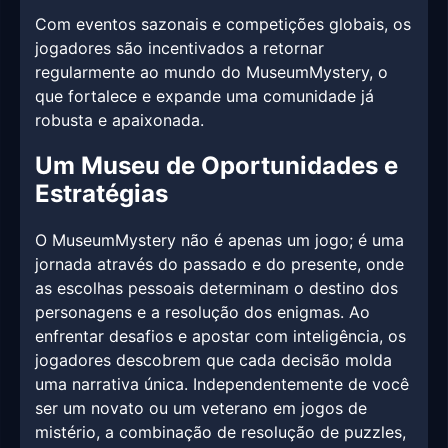
Com eventos sazonais e competições globais, os
jogadores são incentivados a retornar
regularmente ao mundo do MuseumMystery, o
que fortalece e expande uma comunidade já
robusta e apaixonada.
Um Museu de Oportunidades e
Estratégias
O MuseumMystery não é apenas um jogo; é uma
jornada através do passado e do presente, onde
as escolhas pessoais determinam o destino dos
personagens e a resolução dos enigmas. Ao
enfrentar desafios e apostar com inteligência, os
jogadores descobrem que cada decisão molda
uma narrativa única. Independentemente de você
ser um novato ou um veterano em jogos de
mistério, a combinação de resolução de puzzles,