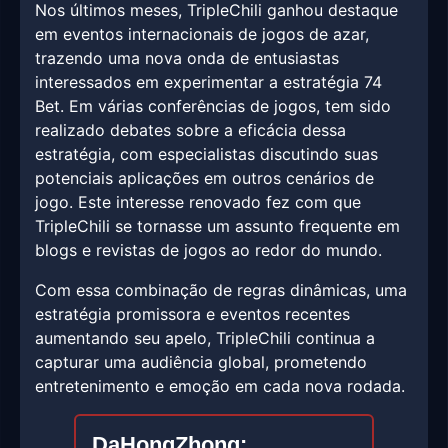
Nos últimos meses, TripleChili ganhou destaque
em eventos internacionais de jogos de azar,
trazendo uma nova onda de entusiastas
interessados em experimentar a estratégia 74
Bet. Em várias conferências de jogos, tem sido
realizado debates sobre a eficácia dessa
estratégia, com especialistas discutindo suas
potenciais aplicações em outros cenários de
jogo. Este interesse renovado fez com que
TripleChili se tornasse um assunto frequente em
blogs e revistas de jogos ao redor do mundo.
Com essa combinação de regras dinâmicas, uma
estratégia promissora e eventos recentes
aumentando seu apelo, TripleChili continua a
capturar uma audiência global, prometendo
entretenimento e emoção em cada nova rodada.
DaHongZhong: