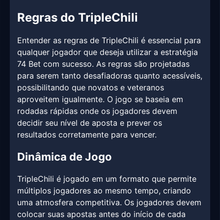
Regras do TripleChili
Entender as regras de TripleChili é essencial para
qualquer jogador que deseja utilizar a estratégia
74 Bet com sucesso. As regras são projetadas
para serem tanto desafiadoras quanto acessíveis,
possibilitando que novatos e veteranos
aproveitem igualmente. O jogo se baseia em
rodadas rápidas onde os jogadores devem
decidir seu nível de aposta e prever os
resultados corretamente para vencer.
Dinâmica de Jogo
TripleChili é jogado em um formato que permite
múltiplos jogadores ao mesmo tempo, criando
uma atmosfera competitiva. Os jogadores devem
colocar suas apostas antes do início de cada