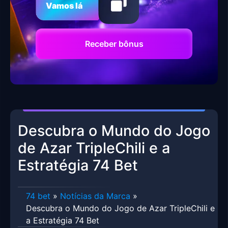
Vamos lá
Receber bônus
Descubra o Mundo do Jogo
de Azar TripleChili e a
Estratégia 74 Bet
74 bet
»
Notícias da Marca
»
Descubra o Mundo do Jogo de Azar TripleChili e
a Estratégia 74 Bet