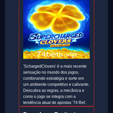
'SchargedClovers' é a mais recente
sensação no mundo dos jogos,
combinando estratégia e sorte em
um ambiente competitivo e cativante.
Descubra as regras, a mecânica e
como o jogo se integra com a
tendência atual de apostas '74 Bet'.
2026-03-24