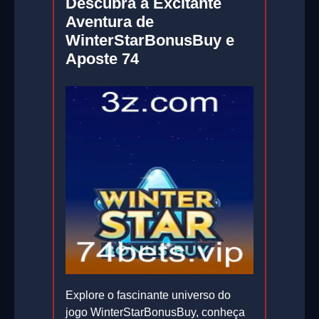
Descubra a Excitante
Aventura de
WinterStarBonusBuy e
Aposte 74
Explore o fascinante universo do
jogo WinterStarBonusBuy, conheça