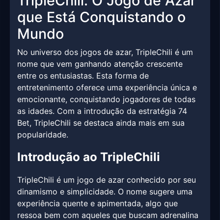
TripleChili: O Jogo de Azar
que Está Conquistando o
Mundo
No universo dos jogos de azar, TripleChili é um
nome que vem ganhando atenção crescente
entre os entusiastas. Esta forma de
entretenimento oferece uma experiência única e
emocionante, conquistando jogadores de todas
as idades. Com a introdução da estratégia 74
Bet, TripleChili se destaca ainda mais em sua
popularidade.
Introdução ao TripleChili
TripleChili é um jogo de azar conhecido por seu
dinamismo e simplicidade. O nome sugere uma
experiência quente e apimentada, algo que
ressoa bem com aqueles que buscam adrenalina