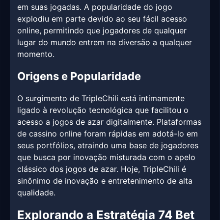
em suas jogadas. A popularidade do jogo
explodiu em parte devido ao seu fácil acesso
online, permitindo que jogadores de qualquer
lugar do mundo entrem na diversão a qualquer
momento.
Origens e Popularidade
O surgimento de TripleChili está intimamente
ligado à revolução tecnológica que facilitou o
acesso a jogos de azar digitalmente. Plataformas
de cassino online foram rápidas em adotá-lo em
seus portfólios, atraindo uma base de jogadores
que busca por inovação misturada com o apelo
clássico dos jogos de azar. Hoje, TripleChili é
sinônimo de inovação e entretenimento de alta
qualidade.
Explorando a Estratégia 74 Bet