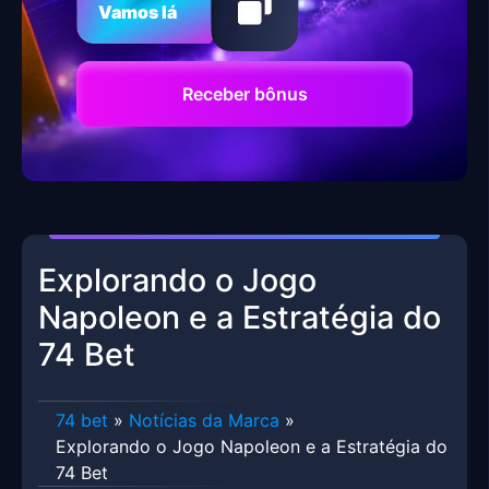
Vamos lá
Receber bônus
Explorando o Jogo
Napoleon e a Estratégia do
74 Bet
74 bet
»
Notícias da Marca
»
Explorando o Jogo Napoleon e a Estratégia do
74 Bet