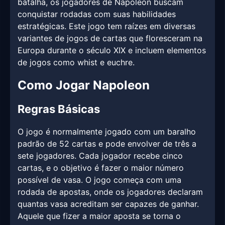
batalha, os jogadores de Napoleon buscam
conquistar rodadas com suas habilidades
estratégicas. Este jogo tem raízes em diversas
variantes de jogos de cartas que floresceram na
Europa durante o século XIX e incluem elementos
de jogos como whist e euchre.
Como Jogar Napoleon
Regras Básicas
O jogo é normalmente jogado com um baralho
padrão de 52 cartas e pode envolver de três a
sete jogadores. Cada jogador recebe cinco
cartas, e o objetivo é fazer o maior número
possível de vasa. O jogo começa com uma
rodada de apostas, onde os jogadores declaram
quantas vasa acreditam ser capazes de ganhar.
Aquele que fizer a maior aposta se torna o