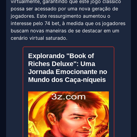
virtualmente, garantindo que este jogo clássico
possa ser acessado por uma nova geração de
jogadores. Este ressurgimento aumentou o
interesse pelo 74 bet, à medida que os jogadores
buscam novas maneiras de se destacar em um
cenário virtual saturado.
Explorando "Book of
Riches Deluxe": Uma
Jornada Emocionante no
Mundo dos Caça-níqueis