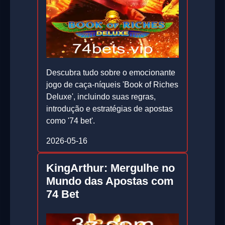
Descubra tudo sobre o emocionante
jogo de caça-níqueis 'Book of Riches
Deluxe', incluindo suas regras,
introdução e estratégias de apostas
como '74 bet'.
2026-05-16
KingArthur: Mergulhe no
Mundo das Apostas com
74 Bet