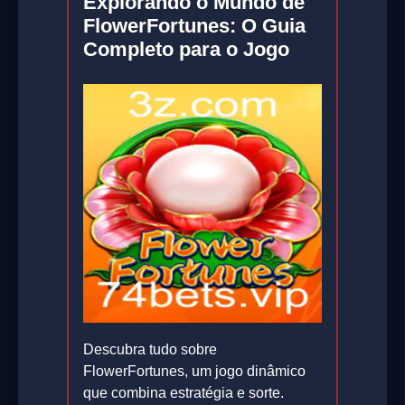
Explorando o Mundo de
FlowerFortunes: O Guia
Completo para o Jogo
Descubra tudo sobre
FlowerFortunes, um jogo dinâmico
que combina estratégia e sorte.