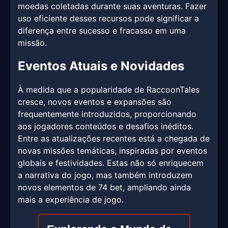
moedas coletadas durante suas aventuras. Fazer
uso eficiente desses recursos pode significar a
diferença entre sucesso e fracasso em uma
missão.
Eventos Atuais e Novidades
À medida que a popularidade de RaccoonTales
cresce, novos eventos e expansões são
frequentemente introduzidos, proporcionando
aos jogadores conteúdos e desafios inéditos.
Entre as atualizações recentes está a chegada de
novas missões temáticas, inspiradas por eventos
globais e festividades. Estas não só enriquecem
a narrativa do jogo, mas também introduzem
novos elementos de 74 bet, ampliando ainda
mais a experiência de jogo.