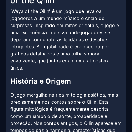
of the Qilin'
'Ways of the Qilin' é um jogo que leva os
jogadores a um mundo místico e cheio de
surpresas. Inspirado em mitos orientais, o jogo é
uma experiência imersiva onde jogadores se
deparam com criaturas lendárias e desafios
intrigantes. A jogabilidade é enriquecida por
gráficos detalhados e uma trilha sonora
envolvente, que juntos criam uma atmosfera
única.
História e Origem
O jogo mergulha na rica mitologia asiática, mais
precisamente nos contos sobre o Qilin. Esta
figura mitológica é frequentemente descrita
como um símbolo de sorte, prosperidade e
proteção. Nos contos antigos, o Qilin aparece em
tempos de paz e harmonia, características que