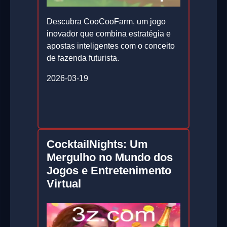
Descubra CooCooFarm, um jogo
inovador que combina estratégia e
apostas inteligentes com o conceito
de fazenda futurista.
2026-03-19
CocktailNights: Um
Mergulho no Mundo dos
Jogos e Entretenimento
Virtual