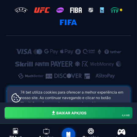
74 bet utiliza cookies para oferecer a melhor experiência em
nosso site. Ao continuar navegando e clicar no botão
“Aceito”, você concorda com o uso de cookies.
74 bet Cassinos Online nas Filipinas
Aceito
BAIXAR APK/IOS
4,4 MB
barra de navegação do 74 bet