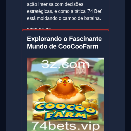
ação intensa com decisões
estratégicas, e como a tática '74 Bet'
está moldando o campo de batalha.
2026-05-30
Explorando o Fascinante
Mundo de CooCooFarm