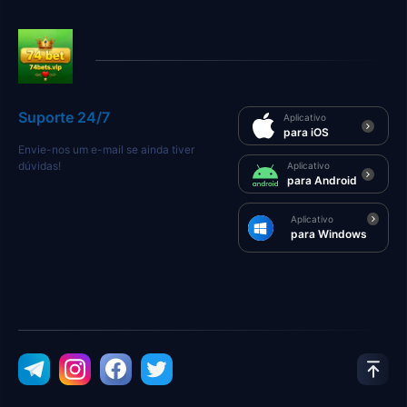
Suporte 24/7
Aplicativo
para iOS
Envie-nos um e-mail se ainda tiver
dúvidas!
Aplicativo
para Android
Aplicativo
para Windows