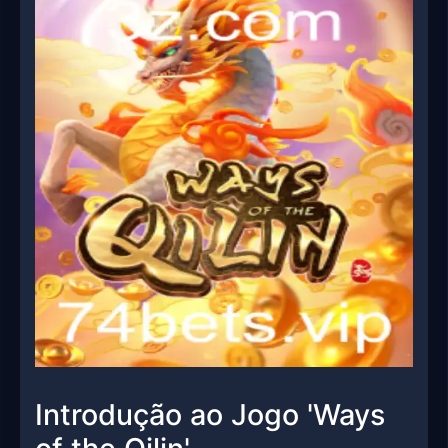
Introdução ao Jogo 'Ways