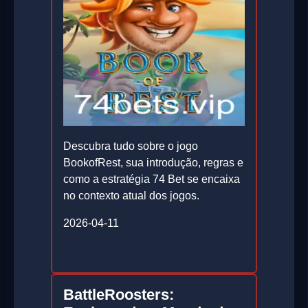
Descubra tudo sobre o jogo
BookofRest, sua introdução, regras e
como a estratégia 74 Bet se encaixa
no contexto atual dos jogos.
2026-04-11
BattleRoosters: