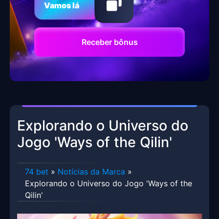
Vamos lá
Receber bônus
Explorando o Universo do
Jogo 'Ways of the Qilin'
74 bet
»
Notícias da Marca
»
Explorando o Universo do Jogo 'Ways of the
Qilin'