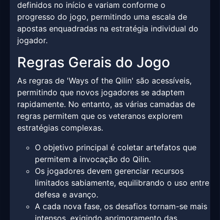
definidos no início e variam conforme o
progresso do jogo, permitindo uma escala de
apostas enquadradas na estratégia individual do
jogador.
Regras Gerais do Jogo
As regras de 'Ways of the Qilin' são acessíveis,
permitindo que novos jogadores se adaptem
rapidamente. No entanto, as várias camadas de
regras permitem que os veteranos explorem
estratégias complexas.
O objetivo principal é coletar artefatos que
permitem a invocação do Qilin.
Os jogadores devem gerenciar recursos
limitados sabiamente, equilibrando o uso entre
defesa e avanço.
A cada nova fase, os desafios tornam-se mais
intensos, exigindo aprimoramento das