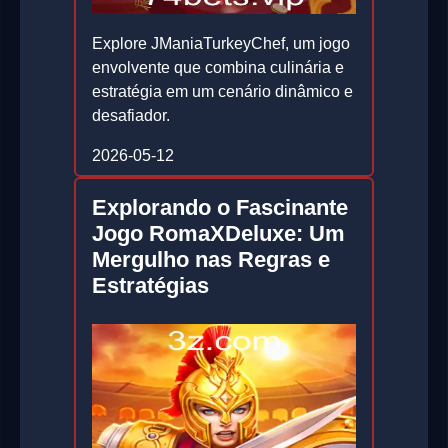
Explore JManiaTurkeyChef, um jogo
envolvente que combina culinária e
estratégia em um cenário dinâmico e
desafiador.
2026-05-12
Explorando o Fascinante
Jogo RomaXDeluxe: Um
Mergulho nas Regras e
Estratégias