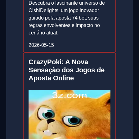
Descubra o fascinante universo de
OishiDelights, um jogo inovador
guiado pela aposta 74 bet, suas
regras envolventes e impacto no
cenário atual.
2026-05-15
CrazyPoki: A Nova
Sensação dos Jogos de
Aposta Online