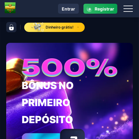
+
Entrar
Registrar
navegação 74 bet
barra de controle 74 bet
Dinheiro grátis!
BÔNUS NO
PRIMEIRO
DEPÓSITO