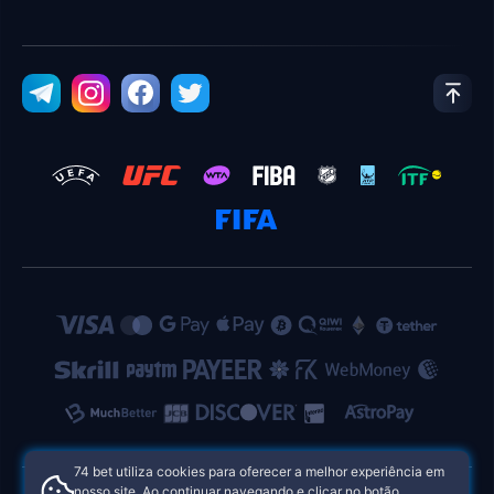
74 bet utiliza cookies para oferecer a melhor experiência em
nosso site. Ao continuar navegando e clicar no botão