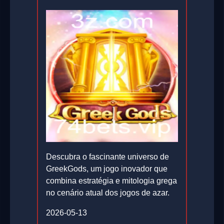
Descubra o fascinante universo de
GreekGods, um jogo inovador que
combina estratégia e mitologia grega
no cenário atual dos jogos de azar.
2026-05-13