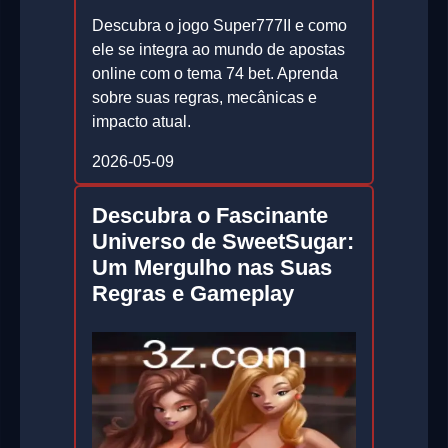
Descubra o jogo Super777II e como
ele se integra ao mundo de apostas
online com o tema 74 bet. Aprenda
sobre suas regras, mecânicas e
impacto atual.
2026-05-09
Descubra o Fascinante
Universo de SweetSugar:
Um Mergulho nas Suas
Regras e Gameplay