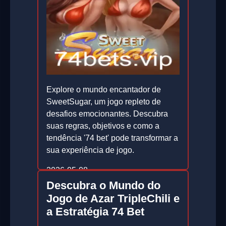
Explore o mundo encantador de
SweetSugar, um jogo repleto de
desafios emocionantes. Descubra
suas regras, objetivos e como a
tendência '74 bet' pode transformar a
sua experiência de jogo.
2026-05-08
Descubra o Mundo do
Jogo de Azar TripleChili e
a Estratégia 74 Bet