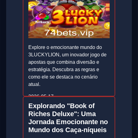
Explore o emocionante mundo do
3LUCKYLION, um inovador jogo de
apostas que combina diversão e
estratégia. Descubra as regras e
como ele se destaca no cenário
atual.
2026-05-17
Explorando "Book of
Riches Deluxe": Uma
Jornada Emocionante no
Mundo dos Caça-níqueis