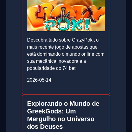
Descubra tudo sobre CrazyPoki, o
mais recente jogo de apostas que
está dominando o mundo online com
sua mecânica inovadora e a
popularidade do 74 bet.
2026-05-14
Explorando o Mundo de
GreekGods: Um
Mergulho no Universo
dos Deuses